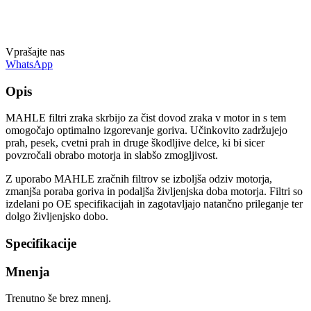
Vprašajte nas
WhatsApp
Opis
MAHLE filtri zraka skrbijo za čist dovod zraka v motor in s tem
omogočajo optimalno izgorevanje goriva. Učinkovito zadržujejo
prah, pesek, cvetni prah in druge škodljive delce, ki bi sicer
povzročali obrabo motorja in slabšo zmogljivost.
Z uporabo MAHLE zračnih filtrov se izboljša odziv motorja,
zmanjša poraba goriva in podaljša življenjska doba motorja. Filtri so
izdelani po OE specifikacijah in zagotavljajo natančno prileganje ter
dolgo življenjsko dobo.
Specifikacije
Mnenja
Trenutno še brez mnenj.