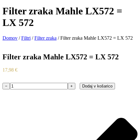
Filter zraka Mahle LX572 =
LX 572
Domov
/
Filtri
/
Filter zraka
/ Filter zraka Mahle LX572 = LX 572
Filter zraka Mahle LX572 = LX 572
17,98
€
−
+
Dodaj v košarico
Filter
zraka
Mahle
LX572
=
LX
572
količina