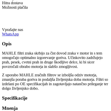
Hitra dostava
Možnosti plačila
Vprašajte nas
WhatsApp
Opis
MAHLE filtri zraka skrbijo za čist dovod zraka v motor in s tem
omogočajo optimalno izgorevanje goriva. Učinkovito zadržujejo
prah, pesek, cvetni prah in druge škodljive delce, ki bi sicer
povzročali obrabo motorja in slabšo zmogljivost.
Z uporabo MAHLE zračnih filtrov se izboljša odziv motorja,
zmanjša poraba goriva in podaljša življenjska doba motorja. Filtri so
izdelani po OE specifikacijah in zagotavljajo natančno prileganje ter
dolgo življenjsko dobo.
Specifikacije
Mnenja