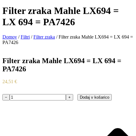
Filter zraka Mahle LX694 =
LX 694 = PA7426
Domov
/
Filtri
/
Filter zraka
/ Filter zraka Mahle LX694 = LX 694 =
PA7426
Filter zraka Mahle LX694 = LX 694 =
PA7426
24,51
€
−
+
Dodaj v košarico
Filter
zraka
Mahle
LX694
=
LX
694