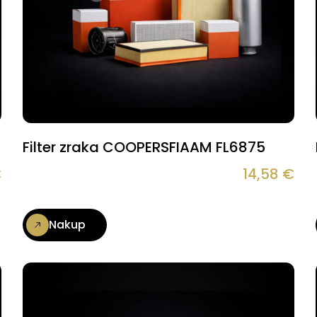
Filter zraka COOPERSFIAAM FL6875
€
14,58
€
Nakup