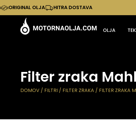
ORIGINAL OLJA
HITRA DOSTAVA
OLJA
TE
Filter zraka Mah
DOMOV
/
FILTRI
/
FILTER ZRAKA
/ FILTER ZRAKA M