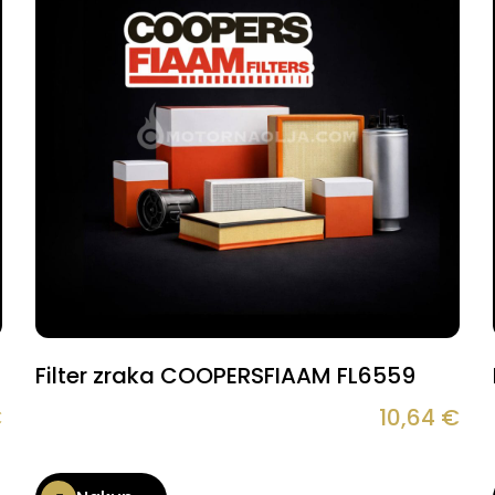
Filter zraka COOPERSFIAAM FL6559
€
10,64
€