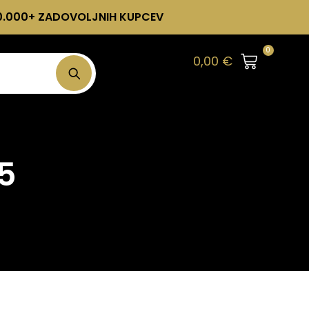
0.000+ ZADOVOLJNIH KUPCEV
0
0,00
€
/5