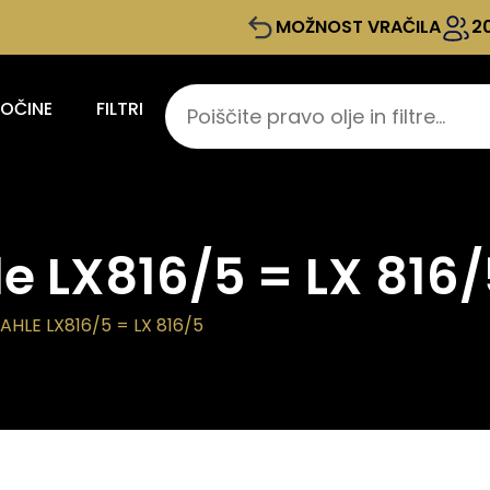
MOŽNOST VRAČILA
2
KOČINE
FILTRI
le LX816/5 = LX 816
AHLE LX816/5 = LX 816/5