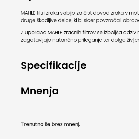
MAHLE filtri zraka skrbijo za čist dovod zraka v 
druge škodljive delce, ki bi sicer povzročali obra
Z uporabo MAHLE zračnih filtrov se izboljša odziv 
zagotavljajo natančno prileganje ter dolgo življ
Specifikacije
Mnenja
Trenutno še brez mnenj.