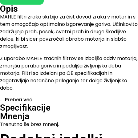
Opis
MAHLE filtri zraka skrbijo za čist dovod zraka v motor in s
tem omogočajo optimalno izgorevanje goriva. Učinkovito
zadržujejo prah, pesek, cvetni prah in druge škodljive
delce, ki bi sicer povzročali obrabo motorja in slabšo
zmogljivost.
Z uporabo MAHLE zračnih filtrov se izboljša odziv motorja,
zmanjša poraba goriva in podaljša življenjska doba
motorja. Filtri so izdelani po OE specifikacijah in
zagotavljajo natančno prileganje ter dolgo življenjsko
dobo.
...
Preberi več
Specifikacije
Mnenja
Trenutno še brez mnenj.