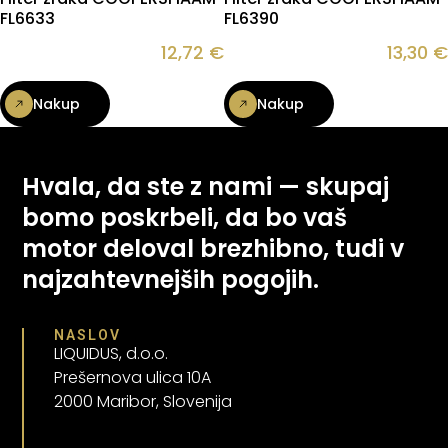
FL6633
FL6390
12,72
€
13,30
€
Nakup
Nakup
Hvala, da ste z nami — skupaj
bomo poskrbeli, da bo vaš
motor deloval brezhibno, tudi v
najzahtevnejših pogojih.
NASLOV
LIQUIDUS, d.o.o.
Prešernova ulica 10A
2000 Maribor, Slovenija