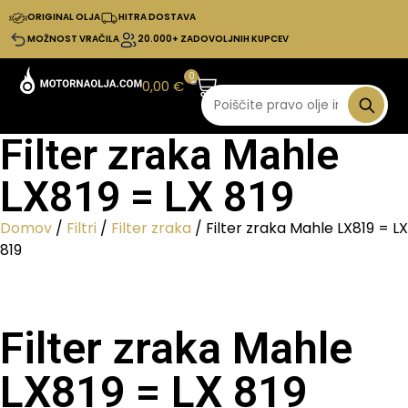
ORIGINAL OLJA
HITRA DOSTAVA
MOŽNOST VRAČILA
20.000+ ZADOVOLJNIH KUPCEV
0
0,00
€
Filter zraka Mahle
LX819 = LX 819
Domov
/
Filtri
/
Filter zraka
/ Filter zraka Mahle LX819 = LX
819
Filter zraka Mahle
LX819 = LX 819