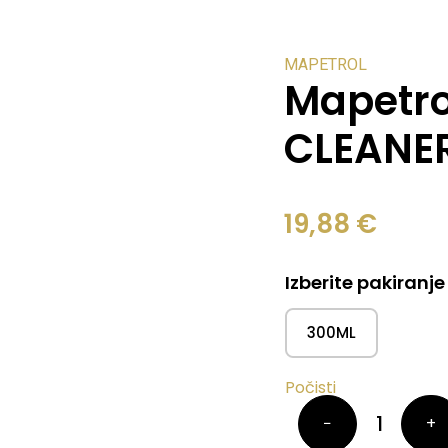
MAPETROL
Mapetro
CLEANER
19,88
€
Izberite pakiranje
300ML
Počisti
−
+