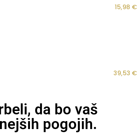
15,98
€
39,53
€
beli, da bo vaš
nejših pogojih.