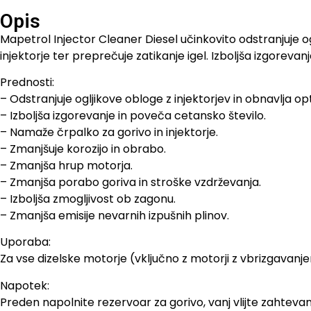
Opis
Mapetrol Injector Cleaner Diesel učinkovito odstranjuje o
injektorje ter preprečuje zatikanje igel. Izboljša izgorevan
Prednosti:
– Odstranjuje ogljikove obloge z injektorjev in obnavlja o
– Izboljša izgorevanje in poveča cetansko število.
– Namaže črpalko za gorivo in injektorje.
– Zmanjšuje korozijo in obrabo.
– Zmanjša hrup motorja.
– Zmanjša porabo goriva in stroške vzdrževanja.
– Izboljša zmogljivost ob zagonu.
– Zmanjša emisije nevarnih izpušnih plinov.
Uporaba:
Za vse dizelske motorje (vključno z motorji z vbrizgavanjem
Napotek:
Preden napolnite rezervoar za gorivo, vanj vlijte zahteva