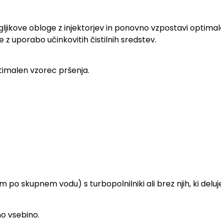
gljikove obloge z injektorjev in ponovno vzpostavi optimal
je z uporabo učinkovitih čistilnih sredstev.
ptimalen vzorec pršenja.
 po skupnem vodu) s turbopolnilniki ali brez njih, ki deluje
no vsebino.