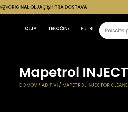
ORIGINAL OLJA
HITRA DOSTAVA
OLJA
TEKOČINE
FILTRI
Mapetrol INJEC
DOMOV
/
ADITIVI
/ MAPETROL INJECTOR CLEANER