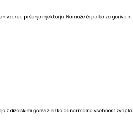
en vzorec pršenja injektorja. Namaže črpalko za gorivo in
jo z dizelskimi gorivi z nizko ali normalno vsebnost žvepla.