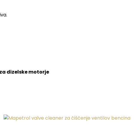
iva.
v za dizelske motorje