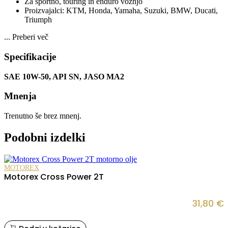
Za športno, touring in enduro vožnjo
Proizvajalci: KTM, Honda, Yamaha, Suzuki, BMW, Ducati,
Triumph
...
Preberi več
Specifikacije
SAE 10W-50, API SN, JASO MA2
Mnenja
Trenutno še brez mnenj.
Podobni izdelki
MOTOREX
Motorex Cross Power 2T
31,80
€