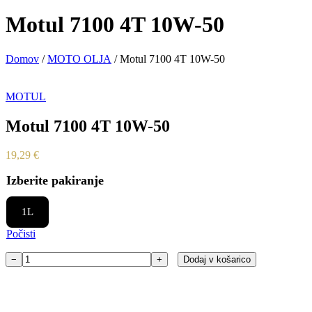
Motul 7100 4T 10W-50
Domov
/
MOTO OLJA
/ Motul 7100 4T 10W-50
MOTUL
Motul 7100 4T 10W-50
19,29
€
Izberite pakiranje
1L
Počisti
−
+
Dodaj v košarico
Motul
7100
4T
10W-