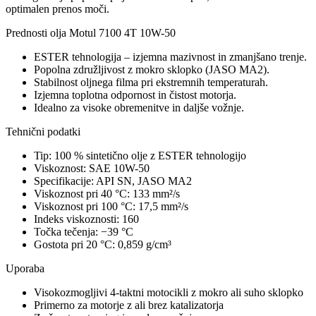
optimalen prenos moči.
Prednosti olja Motul 7100 4T 10W-50
ESTER tehnologija – izjemna mazivnost in zmanjšano trenje.
Popolna združljivost z mokro sklopko (JASO MA2).
Stabilnost oljnega filma pri ekstremnih temperaturah.
Izjemna toplotna odpornost in čistost motorja.
Idealno za visoke obremenitve in daljše vožnje.
Tehnični podatki
Tip: 100 % sintetično olje z ESTER tehnologijo
Viskoznost: SAE 10W-50
Specifikacije: API SN, JASO MA2
Viskoznost pri 40 °C: 133 mm²/s
Viskoznost pri 100 °C: 17,5 mm²/s
Indeks viskoznosti: 160
Točka tečenja: −39 °C
Gostota pri 20 °C: 0,859 g/cm³
Uporaba
Visokozmogljivi 4-taktni motocikli z mokro ali suho sklopko
Primerno za motorje z ali brez katalizatorja