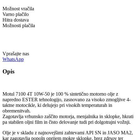
Možnost vračila
Varno plačilo
Hitra dostava
Možnosti plačila
Vprašajte nas
WhatsApp
Opis
Motul 7100 4T 10W-50 je 100 % sintetično motorno olje z
napredno ESTER tehnologijo, zasnovano za visoko zmogljive 4-
taktne motocikle, ki delujejo pri visokih temperaturah in
obremenitvah.
Zagotavlja vrhunsko zaščito motorja, menjalnika in sklopke, hkrati
pa stabilen oljni film in čisto delovanje tudi pri dolgotrajni vožnji.
Olje je v skladu z najnovejšimi zahtevami API SN in JASO MA2,
kar zagotavlja popoln oprijem mokre sklopke, brez zdrsov ter