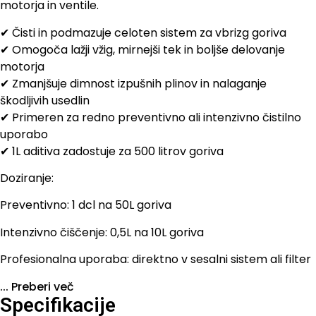
motorja in ventile.
✔ Čisti in podmazuje celoten sistem za vbrizg goriva
✔ Omogoča lažji vžig, mirnejši tek in boljše delovanje
motorja
✔ Zmanjšuje dimnost izpušnih plinov in nalaganje
škodljivih usedlin
✔ Primeren za redno preventivno ali intenzivno čistilno
uporabo
✔ 1L aditiva zadostuje za 500 litrov goriva
Doziranje:
Preventivno: 1 dcl na 50L goriva
Intenzivno čiščenje: 0,5L na 10L goriva
Profesionalna uporaba: direktno v sesalni sistem ali filter
...
Preberi več
Specifikacije