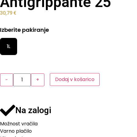
Antigrippante 25
30,79
€
Izberite pakiranje
1L
Dodaj v košarico
−
+
Na zalogi
Možnost vračila
Varno plačilo