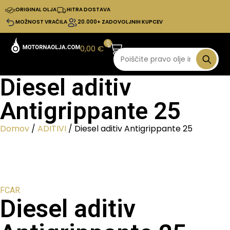
ORIGINAL OLJA
HITRA DOSTAVA
MOŽNOST VRAČILA
20.000+ ZADOVOLJNIH KUPCEV
0
0,00
€
Diesel aditiv
Antigrippante 25
Domov
/
ADITIVI
/ Diesel aditiv Antigrippante 25
FCAR
Diesel aditiv