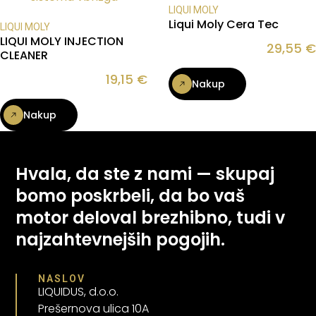
LIQUI MOLY
Liqui Moly Cera Tec
LIQUI MOLY
LIQUI MOLY INJECTION
29,55
€
CLEANER
19,15
€
Nakup
Nakup
Hvala, da ste z nami — skupaj
bomo poskrbeli, da bo vaš
motor deloval brezhibno, tudi v
najzahtevnejših pogojih.
NASLOV
LIQUIDUS, d.o.o.
Prešernova ulica 10A