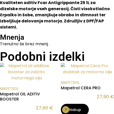
Kvaliteten aditiv Fcar Antigrippante 25 1L za
dizelske motorje vseh generacij. Čisti visokotlačno
črpalko in šobe, zmanjšuje obrabo in dimnost ter
izboljšuje delovanje motorja. Združljiv z DPF/FAP
sistemi.
Mnenja
Trenutno še brez mnenj.
Podobni izdelki
MAPETROL
Mapetrol CERA PRO
MAPETROL
Mapetrol OIL ADITIV
27,90
€
BOOSTER
27,90
€
Nakup