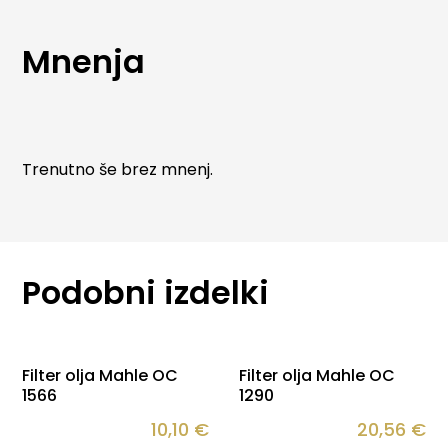
širok nabor osebnih in lahkih gospodarskih vozil ter
izpolnjujejo najvišje zahteve avtomobilskih
Mnenja
proizvajalcev.
Trenutno še brez mnenj.
Podobni izdelki
Filter olja Mahle OC
Filter olja Mahle OC
1566
1290
10,10
€
20,56
€