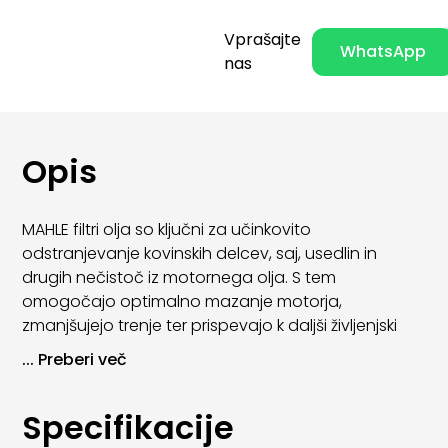
Vprašajte
WhatsApp
nas
Opis
MAHLE filtri olja so ključni za učinkovito
odstranjevanje kovinskih delcev, saj, usedlin in
drugih nečistoč iz motornega olja. S tem
omogočajo optimalno mazanje motorja,
zmanjšujejo trenje ter prispevajo k daljši življenjski
dobi motornih komponent.
...
Preberi več
Zaradi visoke kakovosti materialov in natančne
izdelave MAHLE oljni filtri zagotavljajo stabilno
Specifikacije
filtracijo skozi celoten servisni interval. Primerni so za