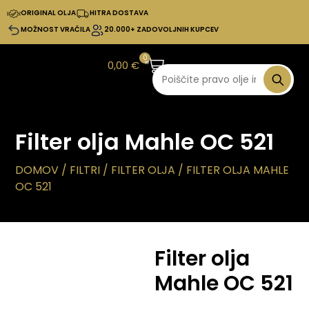
ORIGINAL OLJA
HITRA DOSTAVA
MOŽNOST VRAČILA
20.000+ ZADOVOLJNIH KUPCEV
0
0,00
€
Filter olja Mahle OC 521
DOMOV
/
FILTRI
/
FILTER OLJA
/ FILTER OLJA MAHLE
OC 521
Filter olja
Mahle OC 521