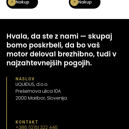
Nakup
Nakup
Hvala, da ste z nami — skupaj
bomo poskrbeli, da bo vaš
motor deloval brezhibno, tudi v
najzahtevnejših pogojih.
NASLOV
LIQUIDUS, d.o.o.
Prešernova ulica 10A
2000 Maribor, Slovenija
KONTAKT
+386 (0)51 322 446