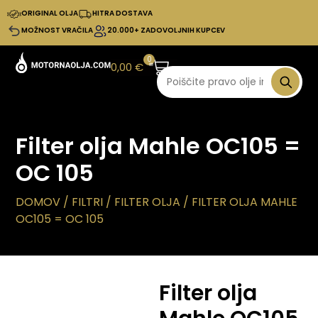
ORIGINAL OLJA
HITRA DOSTAVA
MOŽNOST VRAČILA
20.000+ ZADOVOLJNIH KUPCEV
0
0,00
€
Filter olja Mahle OC105 =
OC 105
DOMOV
/
FILTRI
/
FILTER OLJA
/ FILTER OLJA MAHLE
OC105 = OC 105
Filter olja