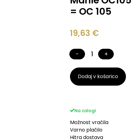
Mahle OC105
= OC 105
19,63
€
−
+
Dodaj v košarico
Na zalogi
Možnost vračila
Varno plačilo
Hitra dostava