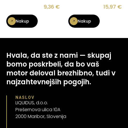
9,36
€
15,97
€
Nakup
Nakup
Hvala, da ste z nami — skupaj
bomo poskrbeli, da bo vaš
motor deloval brezhibno, tudi v
najzahtevnejših pogojih.
NASLOV
LIQUIDUS, d.o.o.
Prešernova ulica 10A
2000 Maribor, Slovenija