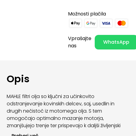
Možnosti plačila
Vprašajte
WhatsApp
nas
Opis
MAHLE filtri olja so ključni za učinkovito
odstranjevanje kovinskih delcev, saj, usedlin in
drugih nečistoč iz motornega olja. S tem
omogočajo optimalno mazanje motorja,
zmanjšujejo trenje ter prispevajo k daljši življenjski
dobi motornih komponent.
...
Preberi več