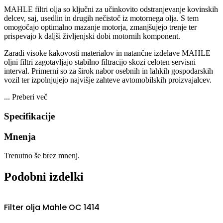
MAHLE filtri olja so ključni za učinkovito odstranjevanje kovinskih
delcev, saj, usedlin in drugih nečistoč iz motornega olja. S tem
omogočajo optimalno mazanje motorja, zmanjšujejo trenje ter
prispevajo k daljši življenjski dobi motornih komponent.
Zaradi visoke kakovosti materialov in natančne izdelave MAHLE
oljni filtri zagotavljajo stabilno filtracijo skozi celoten servisni
interval. Primerni so za širok nabor osebnih in lahkih gospodarskih
vozil ter izpolnjujejo najvišje zahteve avtomobilskih proizvajalcev.
...
Preberi več
Specifikacije
Mnenja
Trenutno še brez mnenj.
Podobni izdelki
Filter olja Mahle OC 1414