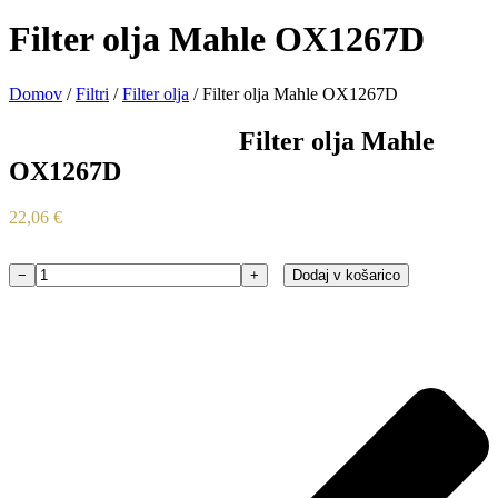
Filter olja Mahle OX1267D
Domov
/
Filtri
/
Filter olja
/ Filter olja Mahle OX1267D
Filter olja Mahle
OX1267D
22,06
€
−
+
Dodaj v košarico
Filter
olja
Mahle
OX1267D
količina