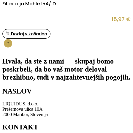
Filter olja Mahle 154/1D
15,97
€
Dodaj v košarico
Nakup
Hvala, da ste z nami — skupaj bomo
poskrbeli, da bo vaš motor deloval
brezhibno, tudi v najzahtevnejših pogojih.
NASLOV
LIQUIDUS, d.o.o.
Prešernova ulica 10A
2000 Maribor, Slovenija
KONTAKT