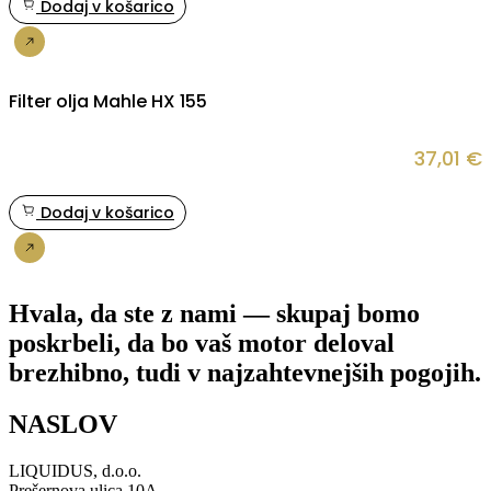
Dodaj v košarico
Nakup
Filter olja Mahle HX 155
37,01
€
Dodaj v košarico
Nakup
Hvala, da ste z nami — skupaj bomo
poskrbeli, da bo vaš motor deloval
brezhibno, tudi v najzahtevnejših pogojih.
NASLOV
LIQUIDUS, d.o.o.
Prešernova ulica 10A