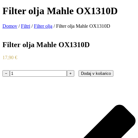
Filter olja Mahle OX1310D
Domov
/
Filtri
/
Filter olja
/ Filter olja Mahle OX1310D
Filter olja Mahle OX1310D
17,90
€
−
+
Dodaj v košarico
Filter
olja
Mahle
OX1310D
količina