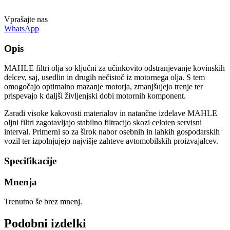
Vprašajte nas
WhatsApp
Opis
MAHLE filtri olja so ključni za učinkovito odstranjevanje kovinskih
delcev, saj, usedlin in drugih nečistoč iz motornega olja. S tem
omogočajo optimalno mazanje motorja, zmanjšujejo trenje ter
prispevajo k daljši življenjski dobi motornih komponent.
Zaradi visoke kakovosti materialov in natančne izdelave MAHLE
oljni filtri zagotavljajo stabilno filtracijo skozi celoten servisni
interval. Primerni so za širok nabor osebnih in lahkih gospodarskih
vozil ter izpolnjujejo najvišje zahteve avtomobilskih proizvajalcev.
Specifikacije
Mnenja
Trenutno še brez mnenj.
Podobni izdelki