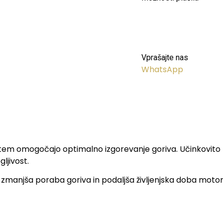
Vprašajte nas
WhatsApp
s tem omogočajo optimalno izgorevanje goriva. Učinkovito z
ljivost.
zmanjša poraba goriva in podaljša življenjska doba motorja. 