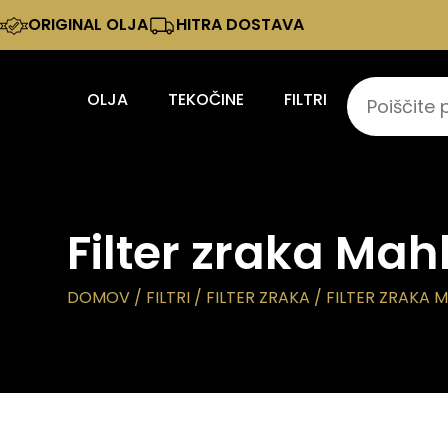
ORIGINAL OLJA
HITRA DOSTAVA
OLJA
TEKOČINE
FILTRI
Filter zraka Mah
DOMOV
/
FILTRI
/
FILTER ZRAKA
/ FILTER ZRAKA 