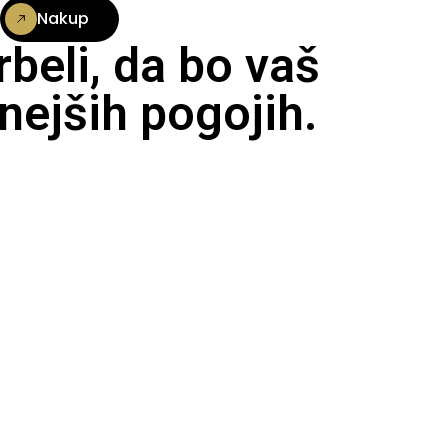
Nakup
beli, da bo vaš
nejših pogojih.