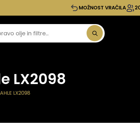
MOŽNOST VRAČILA
2
le LX2098
MAHLE LX2098