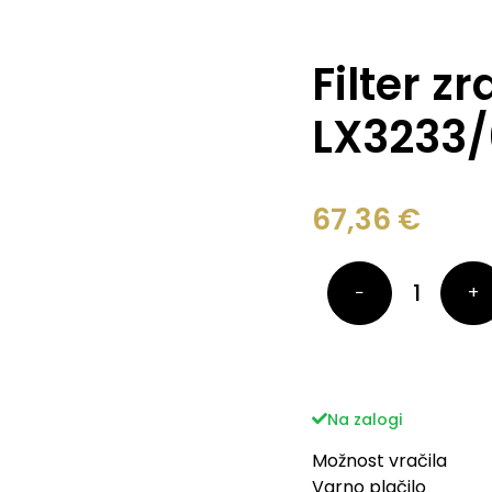
Filter z
LX3233/
67,36
€
−
+
Na zalogi
Možnost vračila
Varno plačilo