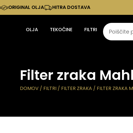
ORIGINAL OLJA
HITRA DOSTAVA
OLJA
TEKOČINE
FILTRI
Filter zraka Mah
DOMOV
/
FILTRI
/
FILTER ZRAKA
/ FILTER ZRAKA 