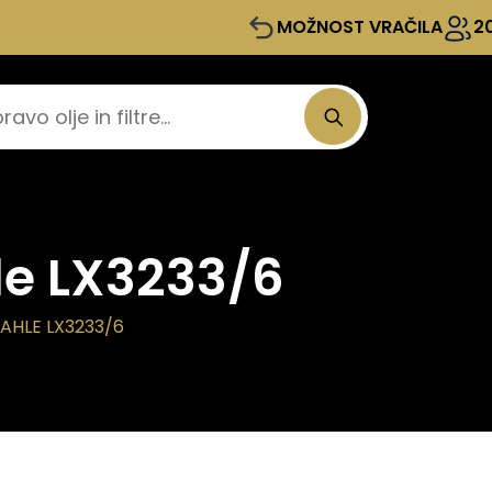
MOŽNOST VRAČILA
2
le LX3233/6
MAHLE LX3233/6