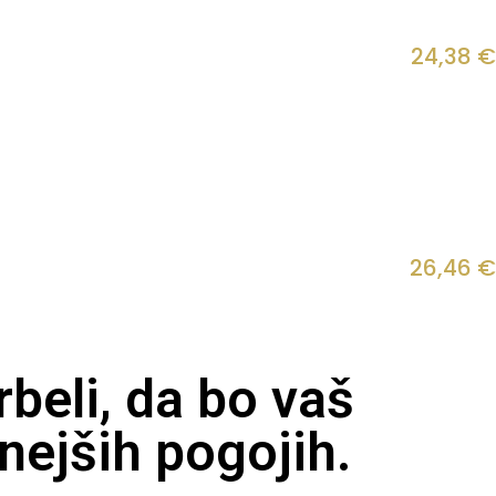
24,38
€
26,46
€
beli, da bo vaš
nejših pogojih.