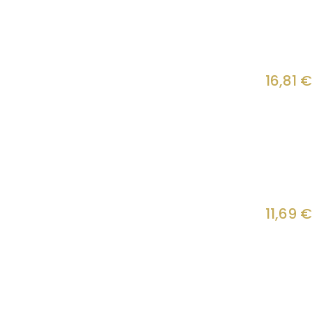
16,81
€
11,69
€