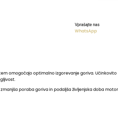
Vprašajte nas
WhatsApp
s tem omogočajo optimalno izgorevanje goriva. Učinkovito z
ljivost.
zmanjša poraba goriva in podaljša življenjska doba motorja. 