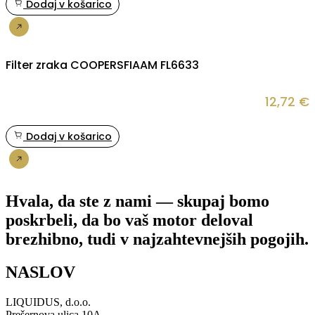
Dodaj v košarico
Nakup
Filter zraka COOPERSFIAAM FL6633
12,72
€
Dodaj v košarico
Nakup
Hvala, da ste z nami — skupaj bomo
poskrbeli, da bo vaš motor deloval
brezhibno, tudi v najzahtevnejših pogojih.
NASLOV
LIQUIDUS, d.o.o.
Prešernova ulica 10A