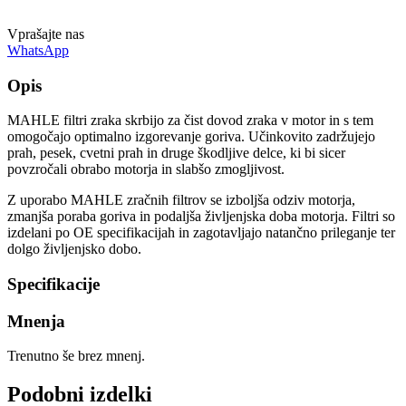
Vprašajte nas
WhatsApp
Opis
MAHLE filtri zraka skrbijo za čist dovod zraka v motor in s tem
omogočajo optimalno izgorevanje goriva. Učinkovito zadržujejo
prah, pesek, cvetni prah in druge škodljive delce, ki bi sicer
povzročali obrabo motorja in slabšo zmogljivost.
Z uporabo MAHLE zračnih filtrov se izboljša odziv motorja,
zmanjša poraba goriva in podaljša življenjska doba motorja. Filtri so
izdelani po OE specifikacijah in zagotavljajo natančno prileganje ter
dolgo življenjsko dobo.
Specifikacije
Mnenja
Trenutno še brez mnenj.
Podobni izdelki