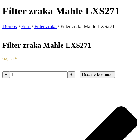
Filter zraka Mahle LXS271
Domov
/
Filtri
/
Filter zraka
/ Filter zraka Mahle LXS271
Filter zraka Mahle LXS271
62,13
€
−
+
Dodaj v košarico
Filter
zraka
Mahle
LXS271
količina